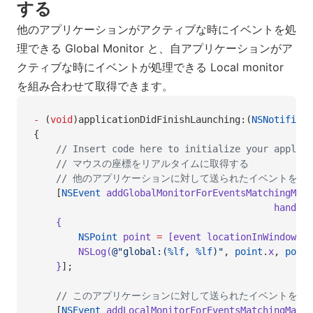
する
他のアプリケーションがアクティブな時にイベントを処
理できる Global Monitor と、自アプリケーションがア
クティブな時にイベントが処理できる Local monitor
を組み合わせて取得できます。
-
 (
void
)applicationDidFinishLaunching:(
NSNotificat
{
    // Insert code here to initialize your applica
    // マウスの座標をリアルタイムに取得する
    // 他のアプリケーションに対して送られたイベントを処
    [
NSEvent
 addGlobalMonitorForEventsMatchingMask
                                           handler
    {
        NSPoint
 point 
=
 [event locationInWindow];
        NSLog(
@"global:(
%lf
, 
%lf
)"
,
 point
.
x
,
 point
    }
];
    // このアプリケーションに対して送られたイベントを処
    [
NSEvent
 addLocalMonitorForEventsMatchingMask
: