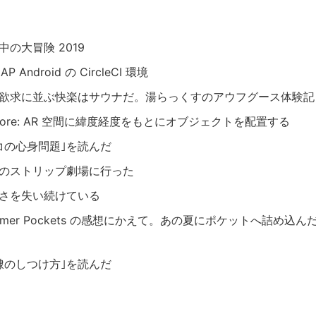
中の大冒険 2019
AP Android の CircleCI 環境
欲求に並ぶ快楽はサウナだ。湯らっくすのアウフグース体験記
Core: AR 空間に緯度経度をもとにオブジェクトを配置する
コの心身問題｣を読んだ
のストリップ劇場に行った
さを失い続けている
mmer Pockets の感想にかえて。あの夏にポケットへ詰め込
隷のしつけ方｣を読んだ