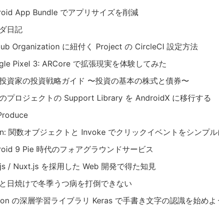
roid App Bundle でアプリサイズを削減
ダ日記
Hub Organization に紐付く Project の CircleCI 設定方法
gle Pixel 3: ARCore で拡張現実を体験してみた
投資家の投資戦略ガイド 〜投資の基本の株式と債券〜
プロジェクトの Support Library を AndroidX に移行する
Produce
tlin: 関数オブジェクトと Invoke でクリックイベントをシンプ
droid 9 Pie 時代のフォアグラウンドサービス
.js / Nuxt.js を採用した Web 開発で得た知見
と日焼けで冬季うつ病を打倒できない
thon の深層学習ライブラリ Keras で手書き文字の認識を始めよ