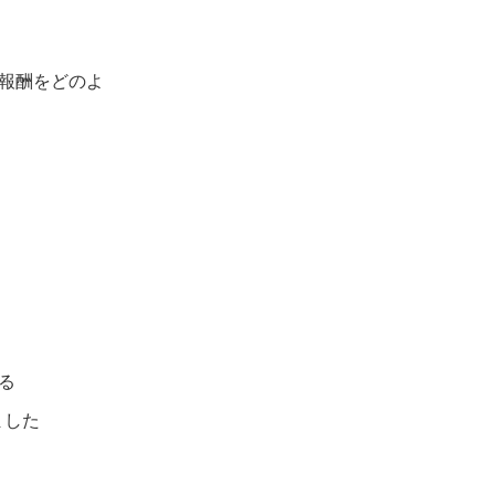
報酬をどのよ
する
ました