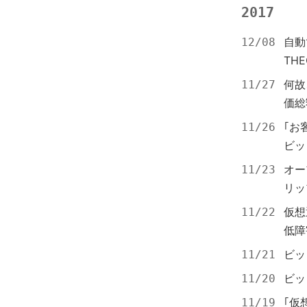
2017
自動
12/08
TH
何故
11/27
価総
｢お
11/26
ビッ
オー
11/23
リッ
仮想
11/22
低障
ビッ
11/21
ビッ
11/20
｢仮
11/19