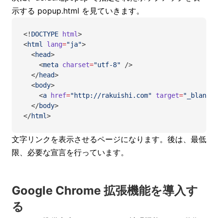
示する popup.html を見ていきます。
<!
DOCTYPE
 html
>
<
html
 lang
=
"ja"
>
  <
head
>
    <
meta
 charset
=
"utf-8"
 />
  </
head
>
  <
body
>
    <
a
 href
=
"http://rakuishi.com"
 target
=
"_blank"
>
  </
body
>
</
html
>
文字リンクを表示させるページになります。後は、最低
限、必要な宣言を行っています。
Google Chrome 拡張機能を導入す
る