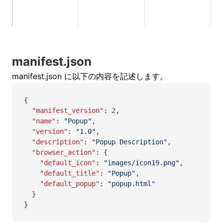
manifest.json
manifest.json に以下の内容を記述します。
{
  "manifest_version"
:
 2
,
  "name"
:
 "Popup"
,
  "version"
:
 "1.0"
,
  "description"
:
 "Popup Description"
,
  "browser_action"
:
 {
    "default_icon"
:
 "images/icon19.png"
,
    "default_title"
:
 "Popup"
,
    "default_popup"
:
 "popup.html"
  }
}