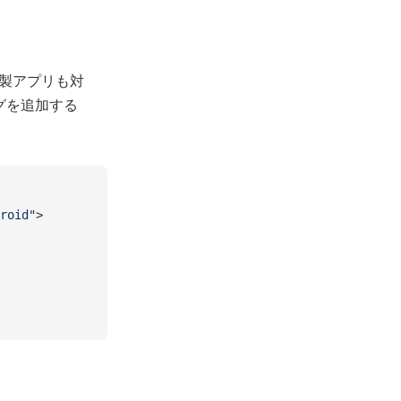
y 製アプリも対
グを追加する
roid"
>