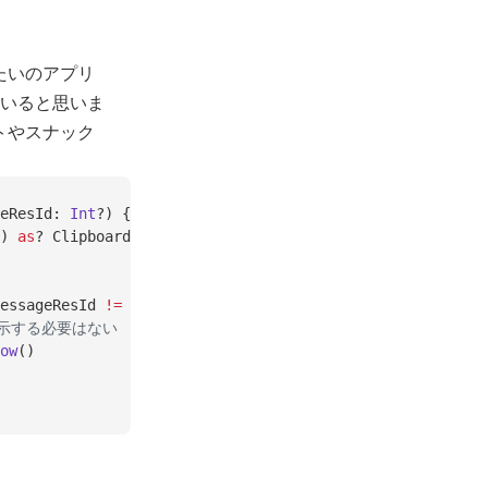
いたいのアプリ
いると思いま
ストやスナック
eResId: 
Int
?) {
) 
as
? ClipboardManager ?: 
return
essageResId 
!=
 null
) {
を表示する必要はない
ow
()