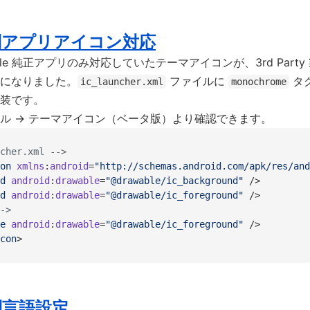
別アプリアイコン対応
gle 純正アプリのみ対応していたテーマアイコンが、3rd Part
になりました。
ファイルに
タ
ic_launcher.xml
monochrome
装です。
ル → テーマアイコン（ベータ版）より確認できます。
cher.xml -->
on
 xmlns
:
android
=
"http://schemas.android.com/apk/res/and
d
 android
:
drawable
=
"@drawable/ic_background"
 />
d
 android
:
drawable
=
"@drawable/ic_foreground"
 />
->
e
 android
:
drawable
=
"@drawable/ic_foreground"
 />
con
>
別言語設定