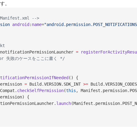
す。
Manifest.xml -->
sion
 android
:
name
=
"android.permission.POST_NOTIFICATIONS
kt
notificationPermissionLauncher 
=
 registerForActivityResu
功 or 失敗のケースをここに書く */
tificationPermissionIfNeeded
() {
ermission 
=
 Build.VERSION.SDK_INT 
>=
 Build.VERSION_CODES
Compat.
checkSelfPermission
(
this
, Manifest.permission.POS
ermission) {
tionPermissionLauncher.
launch
(Manifest.permission.POST_N