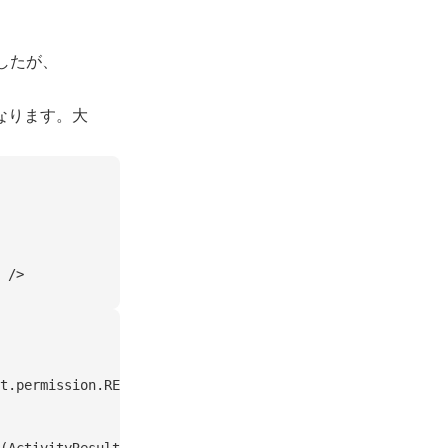
したが、
なります。大
 />
t.permission.READ_MEDIA_IMAGES