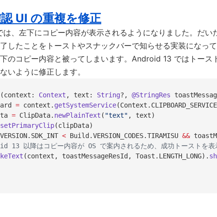
認 UI の重複を修正
d 13 では、左下にコピー内容が表示されるようになりました。だ
了したことをトーストやスナックバーで知らせる実装になって
下のコピー内容と被ってしまいます。Android 13 ではトー
ないように修正します。
(context: 
Context
, text: 
String
?, 
@StringRes
 toastMessag
ard 
=
 context.
getSystemService
(Context.CLIPBOARD_SERVICE
ta 
=
 ClipData.
newPlainText
(
"text"
, text)
setPrimaryClip
(clipData)
VERSION.SDK_INT 
<
 Build.VERSION_CODES.TIRAMISU 
&&
 toastM
ndroid 13 以降はコピー内容が OS で案内されるため、成功トースト
keText
(context, toastMessageResId, Toast.LENGTH_LONG).
sh