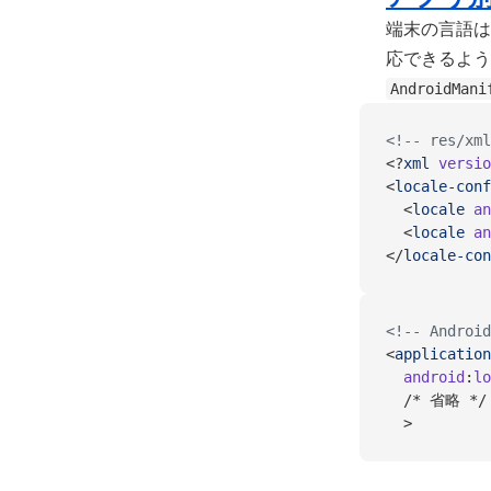
端末の言語は
応できるよう
AndroidMani
<!-- res/xml
<?
xml
 versio
<
locale-conf
  <
locale
 an
  <
locale
 an
</
locale-con
<!-- Android
<
application
  android
:
lo
  /* 省略 */
  >