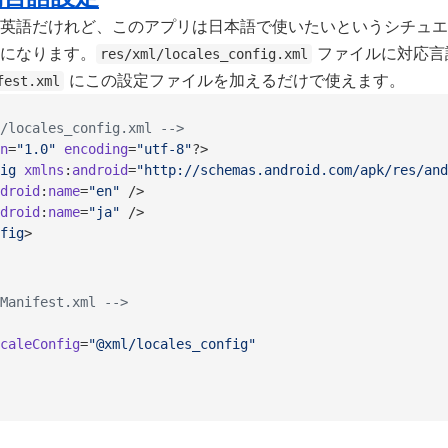
英語だけれど、このアプリは日本語で使いたいというシチュエ
になります。
ファイルに対応言
res/xml/locales_config.xml
にこの設定ファイルを加えるだけで使えます。
fest.xml
/locales_config.xml -->
n
=
"1.0"
 encoding
=
"utf-8"
?>
ig
 xmlns
:
android
=
"http://schemas.android.com/apk/res/and
droid
:
name
=
"en"
 />
droid
:
name
=
"ja"
 />
fig
>
Manifest.xml -->
caleConfig
=
"@xml/locales_config"