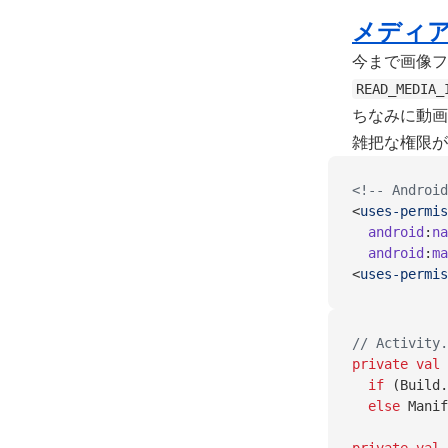
メディ
今まで画像
READ_MEDIA_
ちなみに動
雑把な権限が 
<!-- Android
<
uses-permis
  android
:
na
  android
:
ma
<
uses-permis
// Activity.
private
 val
 
  if
 (Build.
  else
 Manif