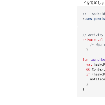
ドを追加しま
<!-- Android
<
uses-permis
// Activity.
private
 val
 
    /* 成
  }
fun
 launchNo
  val
 hasNoP
  &&
 Context
  if
 (hasNoP
    notifica
  }
}