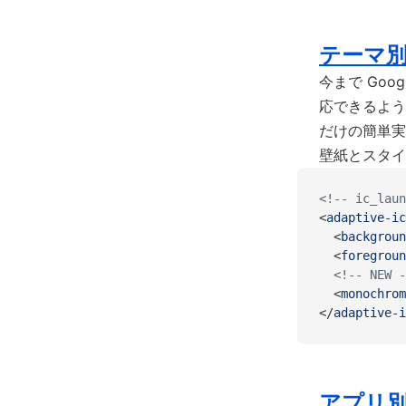
テーマ
今まで Goo
応できるよう
だけの簡単実
壁紙とスタイ
<!-- ic_laun
<
adaptive-ic
  <
backgroun
  <
foregroun
  <!-- NEW -
  <
monochrom
</
adaptive-i
アプリ