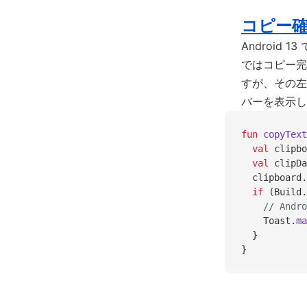
コピー確
Androi
ではコピー完
すが、その左
バーを表示し
fun
 copyText
  val
 clipbo
  val
 clipDa
  clipboard.
  if
 (Build.
    // A
    Toast.
ma
  }
}