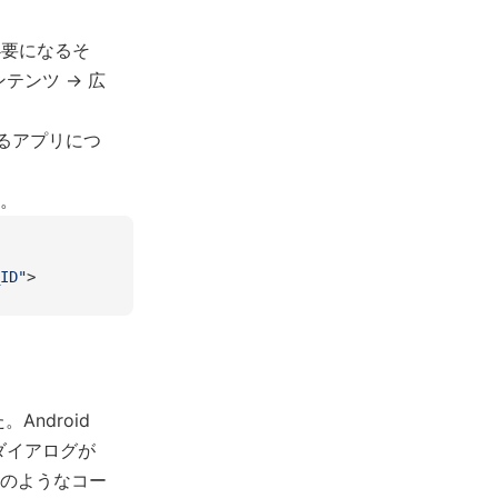
が必要になるそ
コンテンツ → 広
用するアプリにつ
す。
ID"
>
Android
ダイアログが
のようなコー