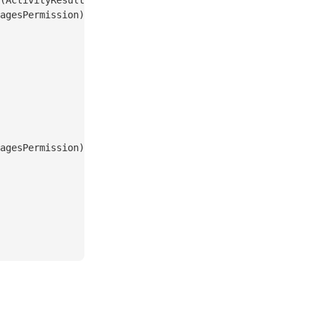
(ActivityResultContracts.
RequestPermission
()) {
agesPermission) 
==
 PackageManager.PERMISSION_GRANTED
agesPermission) 
==
 PackageManager.PERMISSION_GRANTED