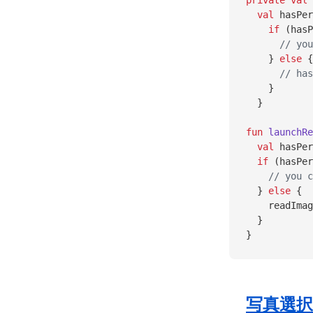
private
 val
 
  val
 hasPer
    if
 (hasP
      // you
    } 
else
 {
      // has
    }
  }
fun
 launchRe
  val
 hasPer
  if
 (hasPer
    // you c
  } 
else
 {
    readImag
  }
}
写真選