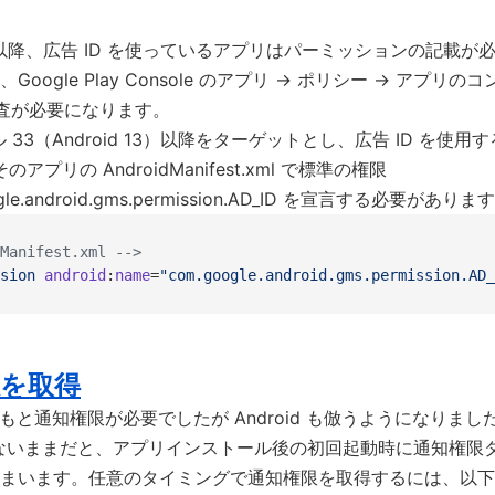
 13 以降、広告 ID を使っているアプリはパーミッションの記載
oogle Play Console のアプリ → ポリシー → アプリの
り審査が必要になります。
ベル 33（Android 13）以降をターゲットとし、広告 ID を使
アプリの AndroidManifest.xml で標準の権限
gle.android.gms.permission.AD_ID を宣言する必要がありま
Manifest.xml -->
sion
 android
:
name
=
"com.google.android.gms.permission.AD_
限を取得
ともと通知権限が必要でしたが Android も倣うようになりました。
しないままだと、アプリインストール後の初回起動時に通知権限
まいます。任意のタイミングで通知権限を取得するには、以下