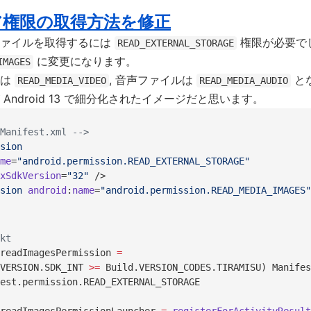
ア権限の取得方法を修正
ファイルを取得するには
権限が必要で
READ_EXTERNAL_STORAGE
に変更になります。
IMAGES
画は
, 音声ファイルは
と
READ_MEDIA_VIDEO
READ_MEDIA_AUDIO
Android 13 で細分化されたイメージだと思います。
Manifest.xml -->
sion
me
=
"android.permission.READ_EXTERNAL_STORAGE"
xSdkVersion
=
"32"
 />
sion
 android
:
name
=
"android.permission.READ_MEDIA_IMAGES"
kt
readImagesPermission 
=
VERSION.SDK_INT 
>=
 Build.VERSION_CODES.TIRAMISU) Manifes
est.permission.READ_EXTERNAL_STORAGE