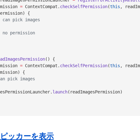
readImagesPermissionLauncher 
=
 registerForActivityResult
mission 
=
 ContextCompat.
checkSelfPermission
(
this
, readIm
ermission) {
 can pick images
 no permission
adImagesPermission
() {
mission 
=
 ContextCompat.
checkSelfPermission
(
this
, readIm
mission) {
an pick images
esPermissionLauncher.
launch
(readImagesPermission)
択ピッカーを表示