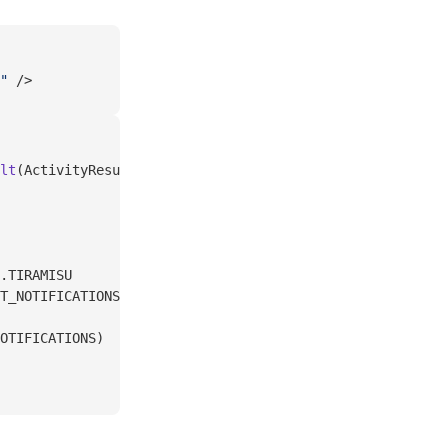
"
 />
lt
(ActivityResultContracts.
RequestPermission
()) {
.TIRAMISU
T_NOTIFICATIONS) 
!=
 PackageManager.PERMISSION_GRANTED
OTIFICATIONS)