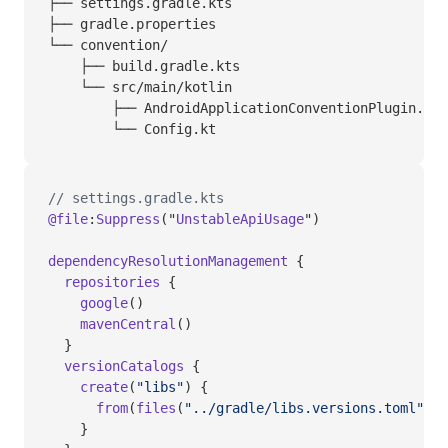
├── settings.gradle.kts
├── gradle.properties
└── convention/
    ├── build.gradle.kts
    └── src/main/kotlin
        ├── AndroidApplicationConventionPlugin.kt
        └── Config.kt
// settings.gradle.kts
@file
:
Suppress
("
UnstableApiUsage
")
dependencyResolutionManagement
 {
  repositories
 {
    google
()
    mavenCentral
()
  }
  versionCatalogs
 {
    create
(
"libs"
) {
      from
(
files
(
"../gradle/libs.versions.toml"
))
    }