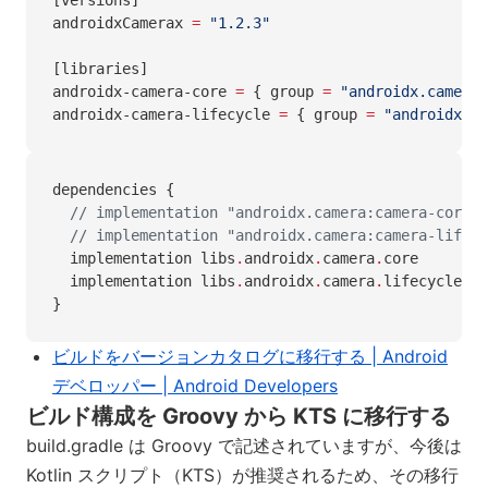
[versions]
androidxCamerax 
=
 "1.2.3"
[libraries]
androidx-camera-core 
=
 { group 
=
 "androidx.camera"
androidx-camera-lifecycle 
=
 { group 
=
 "androidx.ca
dependencies {
  // implementation "androidx.camera:camera-core:$
  // implementation "androidx.camera:camera-lifecy
  implementation libs
.
androidx
.
camera
.
core
  implementation libs
.
androidx
.
camera
.
lifecycle
}
ビルドをバージョンカタログに移行する | Android
デベロッパー | Android Developers
ビルド構成を Groovy から KTS に移行する
build.gradle は Groovy で記述されていますが、今後は
Kotlin スクリプト（KTS）が推奨されるため、その移行