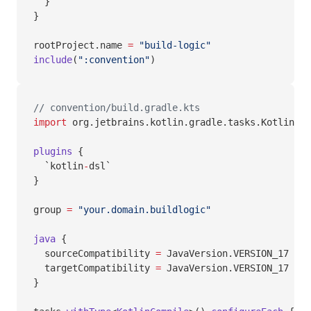
  }
}
rootProject.name 
=
 "build-logic"
include
(
":convention"
)
// convention/build.gradle.kts
import
 org.jetbrains.kotlin.gradle.tasks.KotlinCom
plugins
 {
  `kotlin
-
dsl`
}
group 
=
 "your.domain.buildlogic"
java
 {
  sourceCompatibility 
=
 JavaVersion.VERSION_17
  targetCompatibility 
=
 JavaVersion.VERSION_17
}