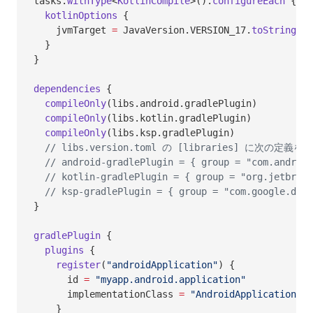
tasks.
withType
<
KotlinCompile
>().
configureEach
 {
  kotlinOptions
 {
    jvmTarget 
=
 JavaVersion.VERSION_17.
toString
()
  }
}
dependencies
 {
  compileOnly
(libs.android.gradlePlugin)
  compileOnly
(libs.kotlin.gradlePlugin)
  compileOnly
(libs.ksp.gradlePlugin)
  // libs.version.toml の [libraries] に次の定義を
  // android-gradlePlugin = { group = "com.android
  // kotlin-gradlePlugin = { group = "org.jetbrain
  // ksp-gradlePlugin = { group = "com.google.devt
}
gradlePlugin
 {
  plugins
 {
    register
(
"androidApplication"
) {
      id 
=
 "myapp.android.application"
      implementationClass 
=
 "AndroidApplicationCon
    }