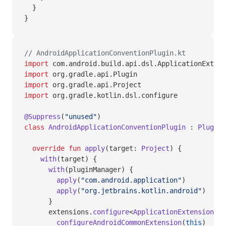
  }
}
// AndroidApplicationConventionPlugin.kt
import
 com.android.build.api.dsl.ApplicationExtens
import
 org.gradle.api.Plugin
import
 org.gradle.api.Project
import
 org.gradle.kotlin.dsl.configure
@Suppress
(
"unused"
)
class
 AndroidApplicationConventionPlugin
 : 
Plugin
<
  override
 fun
 apply
(target: 
Project
) {
    with
(target) {
      with
(pluginManager) {
        apply
(
"com.android.application"
)
        apply
(
"org.jetbrains.kotlin.android"
)
      }
      extensions.
configure
<
ApplicationExtension
> {
        configureAndroidCommonExtension
(
this
)