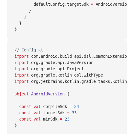
        defaultConfig.targetSdk 
=
 AndroidVersion.t
      }
    }
  }
}
// Config.kt
import
 com.android.build.api.dsl.CommonExtension
import
 org.gradle.api.JavaVersion
import
 org.gradle.api.Project
import
 org.gradle.kotlin.dsl.withType
import
 org.jetbrains.kotlin.gradle.tasks.KotlinCom
object
 AndroidVersion
 {
  const
 val
 compileSdk 
=
 34
  const
 val
 targetSdk 
=
 33
  const
 val
 minSdk 
=
 23
}