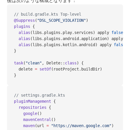
後は次のような構成となります：
// build.gradle.kts Top-level
@Suppress
(
"DSL_SCOPE_VIOLATION"
)
plugins
 {
  alias
(libs.plugins.play.services) apply 
false
  alias
(libs.plugins.android.application) apply 
fa
  alias
(libs.plugins.kotlin.android) apply 
false
}
task
(
"clean"
, Delete::
class
) {
  delete 
=
 setOf
(rootProject.buildDir)
}
// settings.gradle.kts
pluginManagement
 {
  repositories
 {
    google
()
    mavenCentral
()
    maven
(url 
=
 "https://maven.google.com"
)