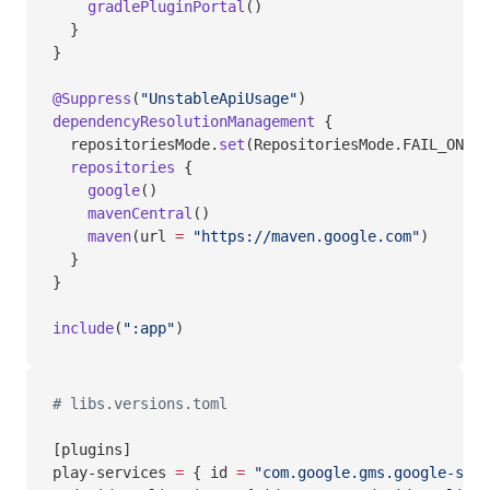
    gradlePluginPortal
()
  }
}
@Suppress
(
"UnstableApiUsage"
)
dependencyResolutionManagement
 {
  repositoriesMode.
set
(RepositoriesMode.FAIL_ON_PR
  repositories
 {
    google
()
    mavenCentral
()
    maven
(url 
=
 "https://maven.google.com"
)
  }
}
include
(
":app"
)
# libs.versions.toml
[plugins]
play-services 
=
 { id 
=
 "com.google.gms.google-serv