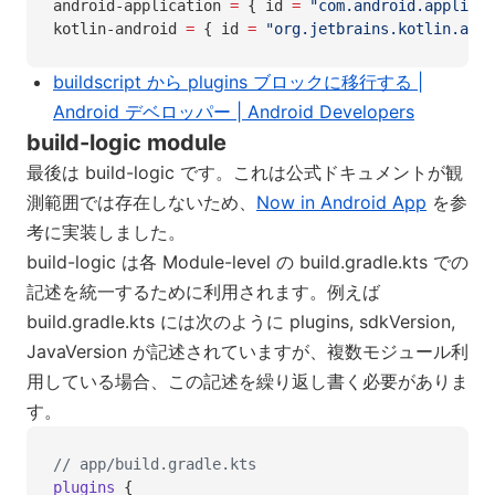
android-application 
=
 { id 
=
 "com.android.applicat
kotlin-android 
=
 { id 
=
 "org.jetbrains.kotlin.andr
buildscript から plugins ブロックに移行する |
Android デベロッパー | Android Developers
build-logic module
最後は build-logic です。これは公式ドキュメントが観
測範囲では存在しないため、
Now in Android App
を参
考に実装しました。
build-logic は各 Module-level の build.gradle.kts での
記述を統一するために利用されます。例えば
build.gradle.kts には次のように plugins, sdkVersion,
JavaVersion が記述されていますが、複数モジュール利
用している場合、この記述を繰り返し書く必要がありま
す。
// app/build.gradle.kts
plugins
 {