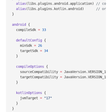
  alias
(libs.plugins.android.application) 
// com.a
  alias
(libs.plugins.kotlin.android)      
// org.j
}
android
 {
  compileSdk 
=
 33
  defaultConfig
 {
    minSdk 
=
 26
    targetSdk 
=
 34
  }
  compileOptions
 {
    sourceCompatibility 
=
 JavaVersion.VERSION_17
    targetCompatibility 
=
 JavaVersion.VERSION_17
  }
  kotlinOptions
 {
    jvmTarget 
=
 "17"
  }
}