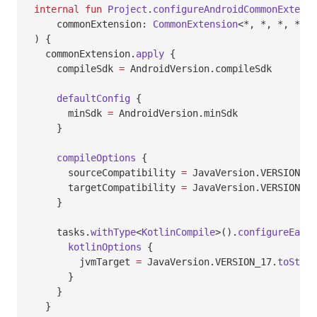
internal
 fun
 Project
.
configureAndroidCommonExtensi
    commonExtension: 
CommonExtension
<*, *, *, *, *
) {
  commonExtension.
apply
 {
    compileSdk 
=
 AndroidVersion.compileSdk
    defaultConfig
 {
      minSdk 
=
 AndroidVersion.minSdk
    }
    compileOptions
 {
      sourceCompatibility 
=
 JavaVersion.VERSION_17
      targetCompatibility 
=
 JavaVersion.VERSION_17
    }
    tasks.
withType
<
KotlinCompile
>().
configureEach
 
      kotlinOptions
 {
        jvmTarget 
=
 JavaVersion.VERSION_17.
toStrin
      }
    }
  }