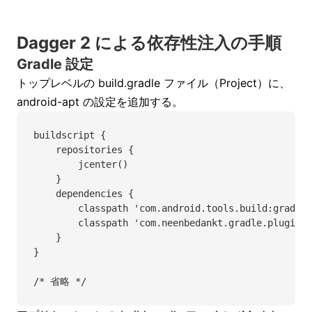
Dagger 2 による依存性注入の手順
Gradle 設定
トップレベルの build.gradle ファイル（Project）に、
android-apt の設定を追加する。
buildscript {
    repositories {
        jcenter()
    }
    dependencies {
        classpath 'com.android.tools.build:gradle:
        classpath 'com.neenbedankt.gradle.plugin
    }
}
/* 省略 */