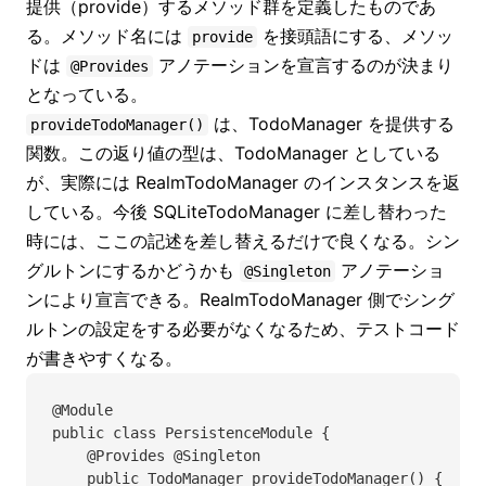
提供（provide）するメソッド群を定義したものであ
る。メソッド名には
を接頭語にする、メソッ
provide
ドは
アノテーションを宣言するのが決まり
@Provides
となっている。
は、TodoManager を提供する
provideTodoManager()
関数。この返り値の型は、TodoManager としている
が、実際には RealmTodoManager のインスタンスを返
している。今後 SQLiteTodoManager に差し替わった
時には、ここの記述を差し替えるだけで良くなる。シン
グルトンにするかどうかも
アノテーショ
@Singleton
ンにより宣言できる。RealmTodoManager 側でシング
ルトンの設定をする必要がなくなるため、テストコード
が書きやすくなる。
@Module
public class PersistenceModule {
    @Provides @Singleton
    public TodoManager provideTodoManager() {