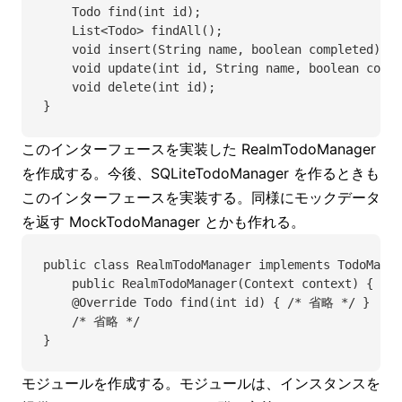
    Todo find(int id);
    List<Todo> findAll();
    void insert(String name, boolean completed);
    void update(int id, String name, boolean compl
    void delete(int id);
}
このインターフェースを実装した RealmTodoManager
を作成する。今後、SQLiteTodoManager を作るときも
このインターフェースを実装する。同様にモックデータ
を返す MockTodoManager とかも作れる。
public class RealmTodoManager implements TodoManag
    public RealmTodoManager(Context context) { /
    @Override Todo find(int id) { /* 省略 */ }
    /* 省略 */
}
モジュールを作成する。モジュールは、インスタンスを