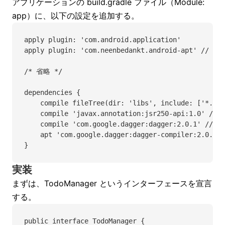
アプリケーションの build.gradle ファイル（Module:
app）に、以下の設定を追加する。
apply plugin: 'com.android.application'
apply plugin: 'com.neenbedankt.android-apt' // 追
/* 省略 */
dependencies {
    compile fileTree(dir: 'libs', include: ['*.jar
    compile 'javax.annotation:jsr250-api:1.0' //
    compile 'com.google.dagger:dagger:2.0.1' // 
    apt 'com.google.dagger:dagger-compiler:2.0.1
}
実装
まずは、TodoManager というインターフェースを宣言
する。
public interface TodoManager {