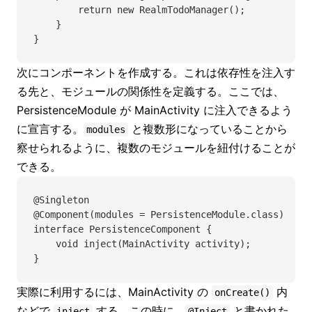
        return new RealmTodoManager();
    }
}
次にコンポーネントを作成する。これは依存性を注入す
る先と、モジュールの関係性を定義する。ここでは、
PersistenceModule が MainActivity に注入できるよう
に宣言する。
と複数形になっていることから
modules
察せられるように、複数のモジュールを紐付けることが
できる。
@Singleton
@Component(modules = PersistenceModule.class)
interface PersistenceComponent {
    void inject(MainActivity activity);
}
実際に利用するには、MainActivity の
内
onCreate()
などで
する。この時に、
と書かれた
inject
@Inject