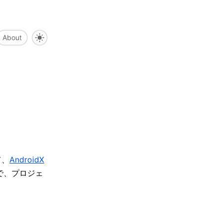
About
を
て、
AndroidX
ので、プロジェ