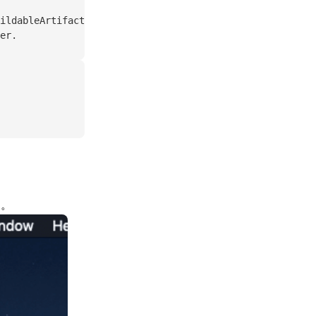
ildableArtifact@1711854a]
er.
す。