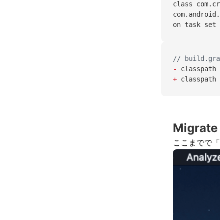
class com.cr
com.android.
on task set 
// build.gra
-
 classpath 
+
 classpath 
Migrate
ここまでで「Re