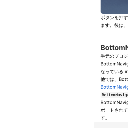
ボタンを押す
ます。後は、A
Bottom
手元のプロジェク
BottomNa
なっている i
他では、Bot
BottomNavig
BottomNavig
BottomN
ポートされて
す。