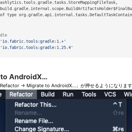
ashlytics.tools.gradle.tasks.StoreMappingFileTask,
build.gradle.internal.scope.BuildArtifactsHolder$FinalBu
of type org.gradle.api.internal.tasks.DefaultTaskContain
dle
'io.fabric.tools:gradle:1.+'
'io.fabric.tools:gradle:1.25.4'
 to AndroidX…
factor -> Migrate to AndroidX…」が押せるようになりま