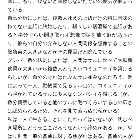
団にこもり、寝ないと回復しないたぐいの疲労が溜まっ
ている。
自己分析によれば、複数人ゆえの上辺だけの特に興味の
持てない会話に終始したり、騒々しい居酒屋で会話があ
ると半分ぐらい聞き取れず想像で話を補う癖があった
り、彼らの自分の介在しない人間関係を想像することの
脳負荷の大きさなどがその原因だと睨んでいる。
ダンバー数の法則によれば、人間はサルに比べて大脳新
皮質が大きいから複数人とうまいコミュニティを築ける
らしいが、自分のそれはたぶんサル並みなのだろう。例
によって一人、動物園で見るサル山の、コミュニティか
ら弾かれているサルに多大なシンパシィを感じる（が、
数分観察していると他のサルに毛づくろいする心の広さ
は認められるため、それを見て落ち込む私がいる）。
私は一人で生きることにこだわってはいないが、沈むべ
き場所はどうせここだろうなという諦めがある。が、や
はり世間一般の普通に対する焦がれはある。普通の人が