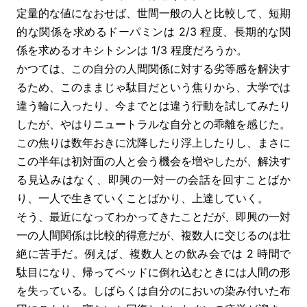
定量的な値になおせば、世間一般の人と比較して、短期
的な関係を求めるドーパミンは 2/3 程度、長期的な関
係を求めるオキシトシンは 1/3 程度だろうか。
かつては、この自分の人間関係に対する劣等感を解決す
るため、このままじゃ駄目だという焦りから、大学では
違う輪に入ったり、今までとは違う行動を試してみたり
したが、やはりニュートラルな自分との乖離を感じた。
この焦りは数年おきに沈降したり浮上したりし、まさに
この半年は初対面の人と会う機会を増やしたが、解決す
る見込みはなく、即興の一対一の会話を回すことばか
り、一人で生きていくことばかり、上達していく。
そう、最近になってわかってきたことだが、即興の一対
一の人間関係は比較的得意だが、複数人に交じるのは壮
絶に苦手だ。例えば、複数人との飲み会では 2 時間で
駄目になり、帰ってベッドに倒れ込むときには人間の形
を失っている。しばらくは自分のにおいの染み付いた布