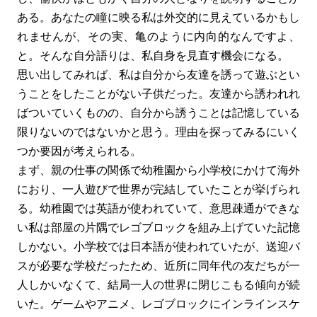
ある。あなたの瞳に映る私は外交的に見えているかもし
れませんが、その実、亀のように内向的なんですよ、
と。そんな自分語りは、私自身を見直す機会になる。
思い出してみれば、私は自分から友達を誘って遊ぶとい
うことをしたことがない子供だった。友達から誘われれ
ばついていくものの、自分から誘うことは記憶している
限りないのではないかと思う。理由を探ってみるにいく
つか要因が考えられる。
まず、親の仕事の関係で幼稚園から小学校にかけて海外
におり、一人遊びで世界が完結していたことが挙げられ
る。幼稚園では英語が使われていて、意思疎通ができな
い私は部屋の片隅でレゴブロックを組み上げていた記憶
しかない。小学校では日本語が使われていたが、送迎バ
スが必要な学校だったため、近所に同年代の友だちが一
人しかいなくて、結局一人の世界に閉じこもる傾向が続
いた。ゲームやアニメ、レゴブロックにインラインスケ