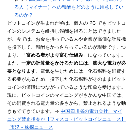
る人（マイナー）への報酬をどのように用意してい
るのか？
ビットコインが生まれた頃は、個人の PC でもビットコ
インのシステムを維持し報酬を得ることはできました
が、今では、お金を持っている人や企業が高価な計算機
を投下して、報酬をかっさらっているのが現状です。つ
まり、「
富める者がより富む仕組み
」になっています。
また、
一定の計算量をかけるためには、膨大な電力が必
要となります
。電気を生むためには、化石燃料を消費す
る必要があるため、投下した化石燃料がそのままビット
コインの値段につながっているような印象を受けます。
現に、ビットコインのマイニングがさかんな中国では、
その消費される電力量の多さから、禁止されるような動
きもでてきています。→
中国四川省の電力会社、マイ
ニング禁止指令か【フィスコ・ビットコインニュース】
| 市況 - 株探ニュース