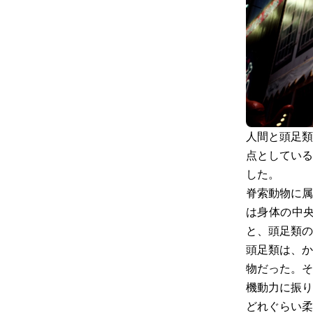
人間と頭足類
点としている
した。
脊索動物に属
は身体の中
と、頭足類の
頭足類は、か
物だった。そ
機動力に振り
どれぐらい柔