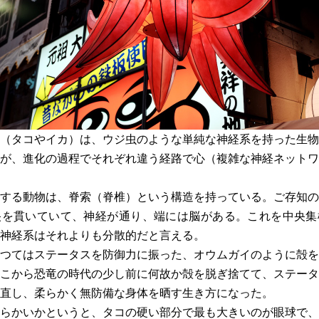
（タコやイカ）は、ウジ虫のような単純な神経系を持った生物
が、進化の過程でそれぞれ違う経路で心（複雑な神経ネットワ
する動物は、脊索（脊椎）という構造を持っている。ご存知の
央を貫いていて、神経が通り、端には脳がある。これを中央集
神経系はそれよりも分散的だと言える。
つてはステータスを防御力に振った、オウムガイのように殻を
こから恐竜の時代の少し前に何故か殻を脱ぎ捨てて、ステータ
直し、柔らかく無防備な身体を晒す生き方になった。
らかいかというと、タコの硬い部分で最も大きいのが眼球で、