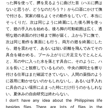
った脚を使って、臍を見るように曲げた首（ハエに臍は
ないと思うが。どうなのだろう？）から口器にかけて撫
で付ける。実家の猫もよくその動作をしていて、本当に
そっくりだ。次は同じように綺麗にした後ろ脚を使っ
て、翅の手入れを始める。後ろ脚の可動範囲は広く、透
明な翅の表面の付け根まで脚が届く。上から下に撫で、
次は同じ動作を裏面にも行う。両方の翅を綺麗にした
ら、翅を震わせて、あるいは短い距離を飛んでみてその
具合を確かめる。プール上がりに片足立ちでとんとん
と、耳の中に入った水を落とす具合に。そのように、ハ
エを長いこと観察しているものの、中央の脚同士を擦り
付ける仕草はまだ確認できていない。人間の薬指のよう
に器用に動かせないのかもしれないし、あるいは手入れ
に具合のよい場所に止まった時にだけ行うのかもしれな
い。夏休みの自由研究は終わらない。
I don’t have any idea about the Philippines life
besides flies. There are lots of flies in the