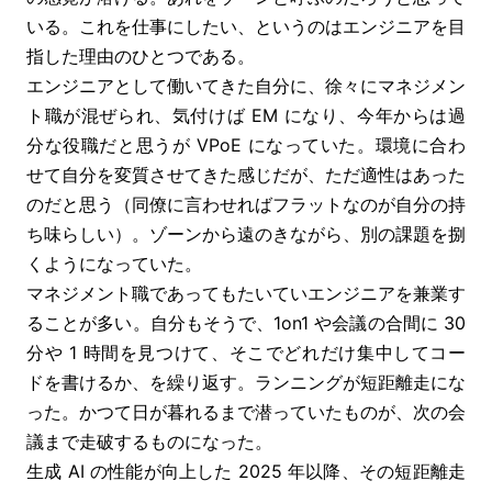
いる。これを仕事にしたい、というのはエンジニアを目
指した理由のひとつである。
エンジニアとして働いてきた自分に、徐々にマネジメン
ト職が混ぜられ、気付けば EM になり、今年からは過
分な役職だと思うが VPoE になっていた。環境に合わ
せて自分を変質させてきた感じだが、ただ適性はあった
のだと思う（同僚に言わせればフラットなのが自分の持
ち味らしい）。ゾーンから遠のきながら、別の課題を捌
くようになっていた。
マネジメント職であってもたいていエンジニアを兼業す
ることが多い。自分もそうで、1on1 や会議の合間に 30
分や 1 時間を見つけて、そこでどれだけ集中してコー
ドを書けるか、を繰り返す。ランニングが短距離走にな
った。かつて日が暮れるまで潜っていたものが、次の会
議まで走破するものになった。
生成 AI の性能が向上した 2025 年以降、その短距離走