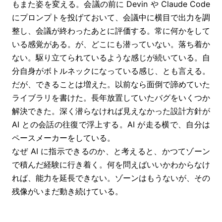
もまた姿を変える。会議の前に Devin や Claude Code
にプロンプトを投げておいて、会議中に横目で出力を調
整し、会議が終わったあとに評価する。常に何かをして
いる感覚がある。が、どこにも潜っていない。落ち着か
ない。駆り立てられているような感じが続いている。自
分自身がボトルネックになっている感じ、とも言える。
だが、できることは増えた。以前なら面倒で諦めていた
ライブラリを書けた。長年放置していたバグをいくつか
解決できた。深く潜らなければ見えなかった設計方針が
AI との会話の往復で浮上する。AI が走る横で、自分は
ペースメーカーをしている。
なぜ AI に指示できるのか、と考えると、かつてゾーン
で積んだ経験に行き着く。何を問えばいいかわからなけ
れば、能力を延長できない。ゾーンはもうないが、その
残像がいまだ動き続けている。